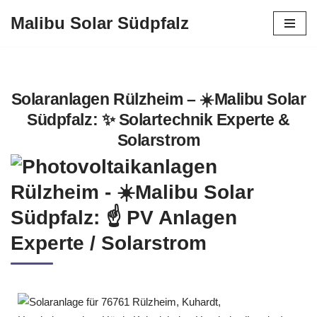
Malibu Solar Südpfalz
Zum
Inhalt
springen
Solaranlagen Rülzheim – ☀️Malibu Solar
Südpfalz: ✨ Solartechnik Experte &
Solarstrom