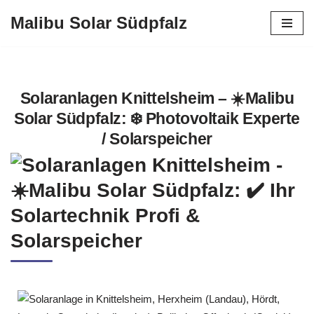
Malibu Solar Südpfalz
Zum
Inhalt
springen
Solaranlagen Knittelsheim – ☀️Malibu
Solar Südpfalz: ❄️ Photovoltaik Experte
/ Solarspeicher