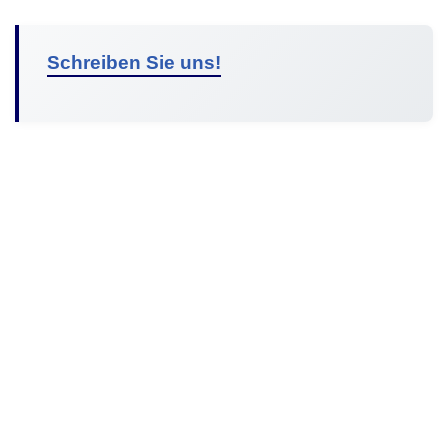
Schreiben Sie uns!
© 2026 Malibu Solar Südpfalz | All Rights Reserved |
Datenschutz
|
Anbieterkennzeichnung
|
Firmenprofil
|
Referenzen
|
Was wir bieten
|
Vision
|
Mitarbeiter
|
Mitarbeit
|
Hilfe
|
Infos