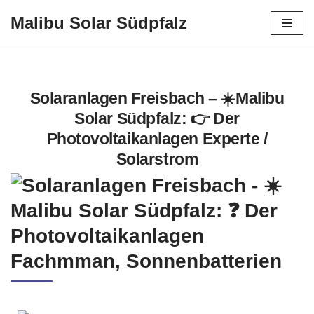
Malibu Solar Südpfalz
Zum
Inhalt
springen
Solaranlagen Freisbach – ☀️Malibu
Solar Südpfalz: 👉 Der
Photovoltaikanlagen Experte /
Solarstrom