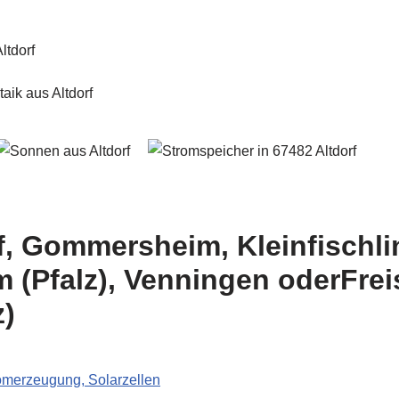
rf, Gommersheim, Kleinfischli
 (Pfalz), Venningen oderFreis
z)
romerzeugung, Solarzellen