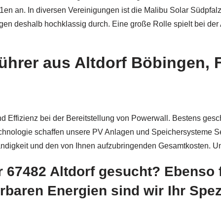
 K1en an. In diversen Vereinigungen ist die Malibu Solar Südp
gen deshalb hochklassig durch. Eine große Rolle spielt bei de
hrer aus Altdorf Böbingen, F
nd Effizienz bei der Bereitstellung von Powerwall. Bestens gesch
chnologie schaffen unsere PV Anlagen und Speichersysteme Ser
tändigkeit und den von Ihnen aufzubringenden Gesamtkosten. Un
r 67482 Altdorf gesucht? Ebenso f
ren Energien sind wir Ihr Spezi