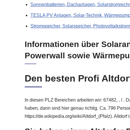
Sonnenbatterien, Dachanlagen, Solarstromrechn
TESLA PV Anlagen, Solar-Technik, Wärmepump
Stromspeicher, Solarspeicher, Photovoltaikstro
Informationen über Solara
Powerwall sowie Wärmep
Den besten Profi Altdo
In diesen PLZ Bereichen arbeiten wir: 67482, , / .
haben, dann sind hier genau richtig. Ca. 796 Pers
https://de.wikipedia.org/wiki/Altdorf_(Pfalz). Altdor