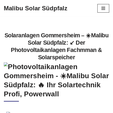
Malibu Solar Südpfalz
Zum
Inhalt
springen
Solaranlagen Gommersheim – ☀️Malibu
Solar Südpfalz: ↙️ Der
Photovoltaikanlagen Fachmman &
Solarspeicher