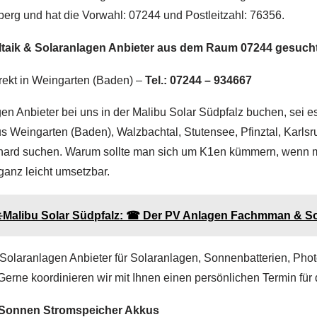
berg und hat die Vorwahl: 07244 und Postleitzahl: 76356.
ltaik & Solaranlagen Anbieter aus dem Raum 07244 gesuch
rekt in Weingarten (Baden) –
Tel.: 07244 – 934667
en Anbieter bei uns in der Malibu Solar Südpfalz buchen, sei es
aus Weingarten (Baden), Walzbachtal, Stutensee, Pfinztal, Kar
hard suchen. Warum sollte man sich um K1en kümmern, wenn man
ganz leicht umsetzbar.
️Malibu Solar Südpfalz: ☎ Der PV Anlagen Fachmman & S
Solaranlagen Anbieter für Solaranlagen, Sonnenbatterien, Phot
Gerne koordinieren wir mit Ihnen einen persönlichen Termin für 
u Sonnen Stromspeicher Akkus