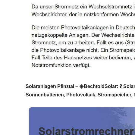
Solaranlagen Pfinztal – ☀️BechtoldSolar: ❓️ Sola
Sonnenbatterien, Photovoltaik, Stromspeicher,