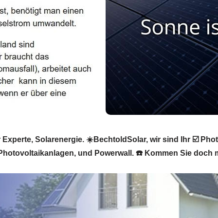
r Experte, Solarenergie. ☀️BechtoldSolar, wir sind Ihr ☑️ Pho
 Photovoltaikanlagen, und Powerwall. ☎️ Kommen Sie doch m