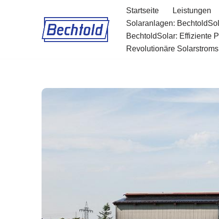
Startseite
Leistungen
Solaranlagen: BechtoldSol
Zum
BechtoldSolar: Effiziente 
Inhalt
Revolutionäre Solarstromsp
springen