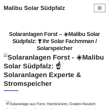
Malibu Solar Südpfalz
Zum
Inhalt
springen
Solaranlagen Forst – ☀️Malibu Solar
Südpfalz: ❣️ Ihr Solar Fachmman /
Solarspeicher