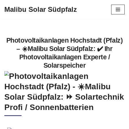
Malibu Solar Südpfalz
Zum
Inhalt
springen
Photovoltaikanlagen Hochstadt (Pfalz)
– ☀️Malibu Solar Südpfalz: ✔️ Ihr
Photovoltaikanlagen Experte /
Solarspeicher