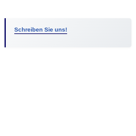
Schreiben Sie uns!
© 2026 Malibu Solar Südpfalz | All Rights Reserved |
Datenschutz
|
Anbieterkennzeichnung
|
Firmenprofil
|