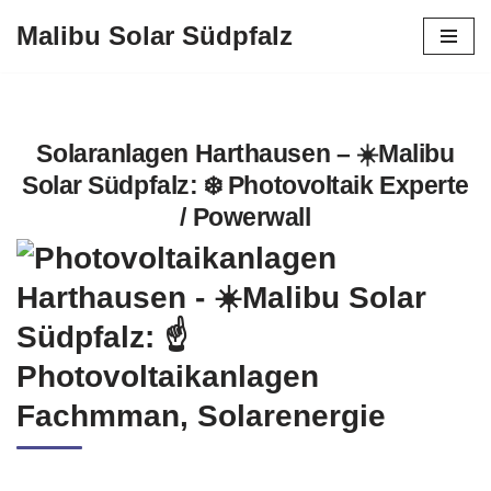
Malibu Solar Südpfalz
Zum
Inhalt
springen
Solaranlagen Harthausen – ☀️Malibu
Solar Südpfalz: ❄️ Photovoltaik Experte
/ Powerwall