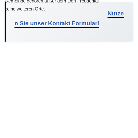
Gemeinde gehören außer dem Dorf Freudental
keine weiteren Orte.
Nutze
n Sie unser Kontakt Formular!
© 2026 Malibu Solar Südpfalz | All Rights Reserved |
Datenschutz
|
Anbieterkennzeichnung
|
Firmenprofil
|
Referenzen
|
Was wir bieten
|
Vision
|
Mitarbeiter
|
Mitarbeit
|