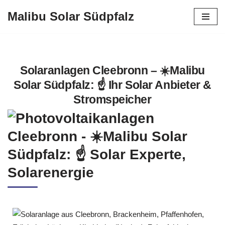
Malibu Solar Südpfalz
Zum
Inhalt
springen
Solaranlagen Cleebronn – ☀️Malibu
Solar Südpfalz: ☝️ Ihr Solar Anbieter &
Stromspeicher