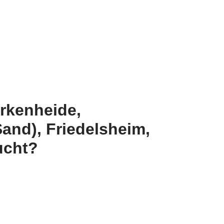
irkenheide,
nd), Friedelsheim,
ucht?