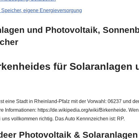
m Speicher, eigene Energieversorgung
nlagen und Photovoltaik, Sonnenb
icher
rkenheides für Solaranlagen 
t eine Stadt in Rheinland-Pfalz mit der Vorwahl: 06237 und de
ere Informationen: https://de.wikipedia.org/wiki/Birkenheide. We
i uns vollkommen richtig. Das Auto Kennnzeichen ist: RP.
deer Photovoltaik & Solaranlagen