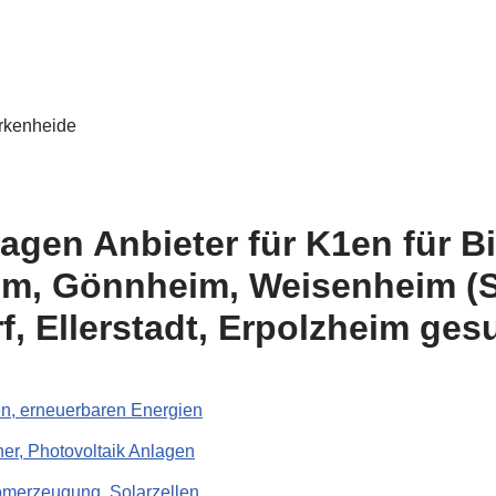
agen Anbieter für K1en für B
, Gönnheim, Weisenheim (Sa
, Ellerstadt, Erpolzheim ges
, erneuerbaren Energien
er, Photovoltaik Anlagen
romerzeugung, Solarzellen