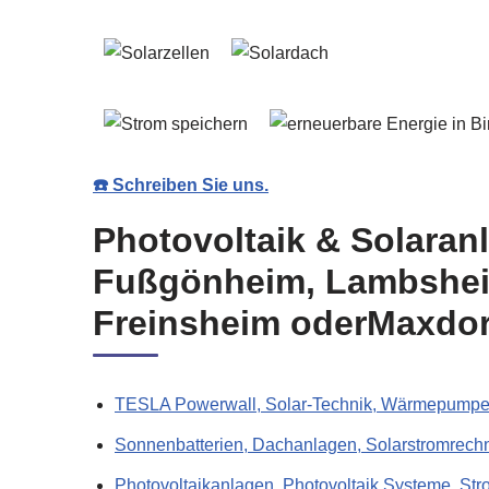
☎️ Schreiben Sie uns.
Photovoltaik & Solaranl
Fußgönheim, Lambsheim
Freinsheim oderMaxdorf
TESLA Powerwall, Solar-Technik, Wärmepumpen
Sonnenbatterien, Dachanlagen, Solarstromrechn
Photovoltaikanlagen, Photovoltaik Systeme, St