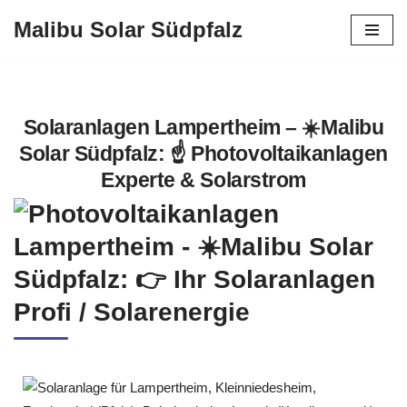
Malibu Solar Südpfalz
Zum
Inhalt
springen
Solaranlagen Lampertheim – ☀️Malibu
Solar Südpfalz: ☝️ Photovoltaikanlagen
Experte & Solarstrom