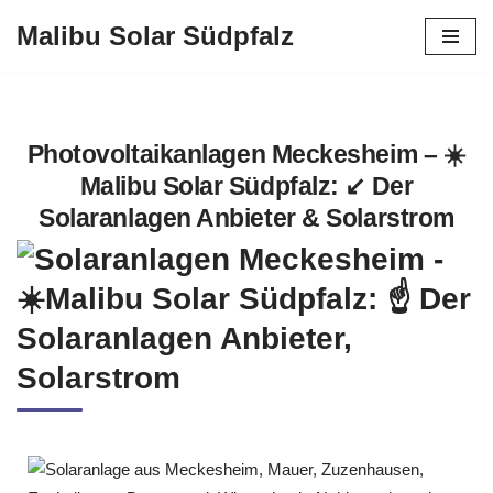
Malibu Solar Südpfalz
Zum
Inhalt
springen
Photovoltaikanlagen Meckesheim – ☀️
Malibu Solar Südpfalz: ↙️ Der
Solaranlagen Anbieter & Solarstrom