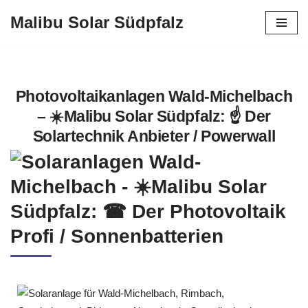
Malibu Solar Südpfalz
Zum
Inhalt
springen
Photovoltaikanlagen Wald-Michelbach
– ☀️Malibu Solar Südpfalz: ☝️ Der
Solartechnik Anbieter / Powerwall