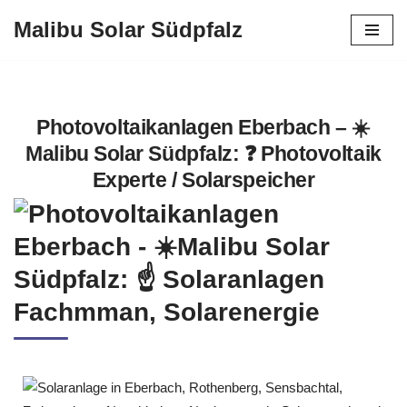
Malibu Solar Südpfalz
Zum
Inhalt
springen
Photovoltaikanlagen Eberbach – ☀️
Malibu Solar Südpfalz: ❓️ Photovoltaik
Experte / Solarspeicher