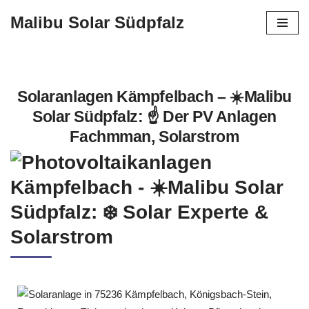
Malibu Solar Südpfalz
Zum
Inhalt
springen
Solaranlagen Kämpfelbach – ☀️Malibu
Solar Südpfalz: ☝️ Der PV Anlagen
Fachmman, Solarstrom