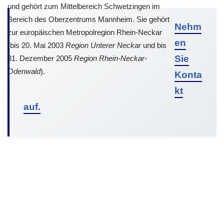
und gehört zum Mittelbereich Schwetzingen im
Bereich des Oberzentrums Mannheim. Sie gehört
Nehm
zur europäischen Metropolregion Rhein-Neckar
en
(bis 20. Mai 2003
Region Unterer Neckar
und bis
Sie
31. Dezember 2005
Region Rhein-Neckar-
Odenwald
).
Konta
kt
auf.