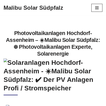
Malibu Solar Südpfalz
Zum
Inhalt
springen
Photovoltaikanlagen Hochdorf-
Assenheim – ☀️Malibu Solar Südpfalz:
❄️ Photovoltaikanlagen Experte,
Solarenergie