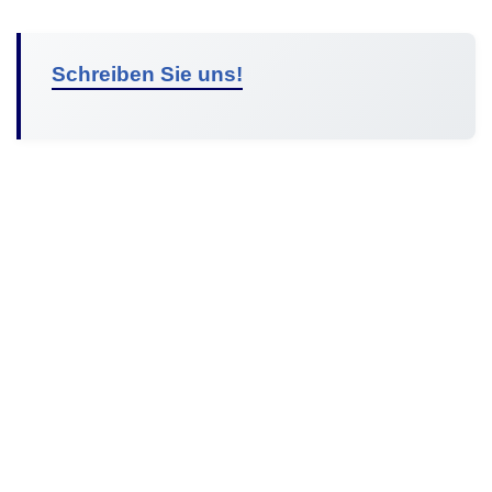
Schreiben Sie uns!
© 2026 Malibu Solar Südpfalz | All Rights Reserved |
Datenschutz
|
Anbieterkennzeichnung
|
Firmenprofil
|
Referenzen
|
Was wir bieten
|
Vision
|
Mitarbeiter
|
Mitarbeit
|