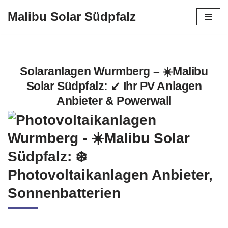
Malibu Solar Südpfalz
Zum
Inhalt
springen
Solaranlagen Wurmberg – ☀️Malibu
Solar Südpfalz: ↙️ Ihr PV Anlagen
Anbieter & Powerwall