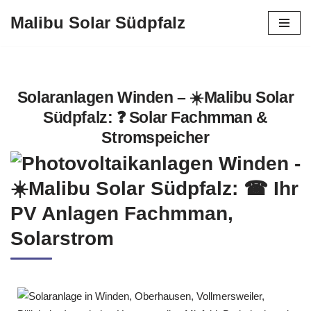
Malibu Solar Südpfalz
Zum
Inhalt
springen
Solaranlagen Winden – ☀️Malibu Solar
Südpfalz: ❓️ Solar Fachmman &
Stromspeicher