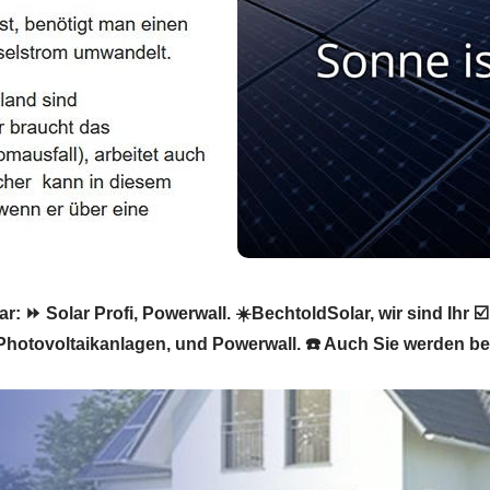
: ⏩ Solar Profi, Powerwall. ☀️BechtoldSolar, wir sind Ihr ☑️
Photovoltaikanlagen, und Powerwall. ☎️ Auch Sie werden beg