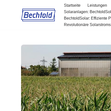
Startseite
Leistungen
Solaranlagen: BechtoldSol
Zum
BechtoldSolar: Effiziente 
Inhalt
Revolutionäre Solarstromsp
springen