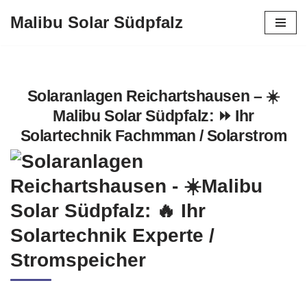
Malibu Solar Südpfalz
Zum
Inhalt
springen
Solaranlagen Reichartshausen – ☀️
Malibu Solar Südpfalz: ⏩ Ihr
Solartechnik Fachmman / Solarstrom