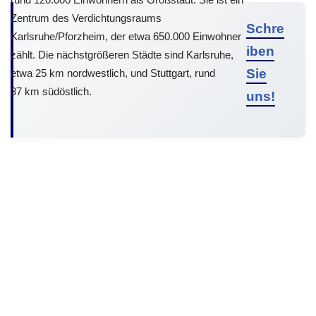
Zentrum des Verdichtungsraums
Schre
Karlsruhe/Pforzheim, der etwa 650.000 Einwohner
iben
zählt. Die nächstgrößeren Städte sind Karlsruhe,
Sie
etwa 25 km nordwestlich, und Stuttgart, rund
37 km südöstlich.
uns!
© 2026 Malibu Solar Südpfalz | All Rights Reserved |