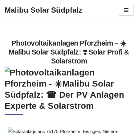
Malibu Solar Südpfalz
Zum
Inhalt
springen
Photovoltaikanlagen Pforzheim – ☀️
Malibu Solar Südpfalz: ❣️ Solar Profi &
Solarstrom