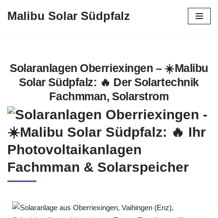
Malibu Solar Südpfalz
Zum
Inhalt
springen
Solaranlagen Oberriexingen – ☀️Malibu
Solar Südpfalz: 🔥 Der Solartechnik
Fachmman, Solarstrom