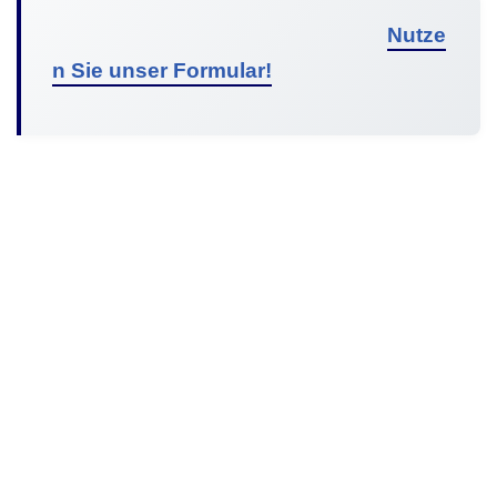
Nutze
n Sie unser Formular!
© 2026 Malibu Solar Südpfalz | All Rights Reserved |
Datenschutz
|
Anbieterkennzeichnung
|
Firmenprofil
|
Referenzen
|
Was wir bieten
|
Vision
|
Mitarbeiter
|
Mitarbeit
|
Hilfe
|
Infos