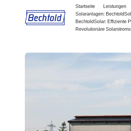
Startseite
Leistungen
Solaranlagen: BechtoldSol
Zum
BechtoldSolar: Effiziente 
Inhalt
Revolutionäre Solarstromsp
springen