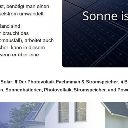
olar: ❣️ Der Photovoltaik Fachmman & Stromspeicher. ☀️Bech
en, Sonnenbatterien, Photovoltaik, Stromspeicher, und Pow