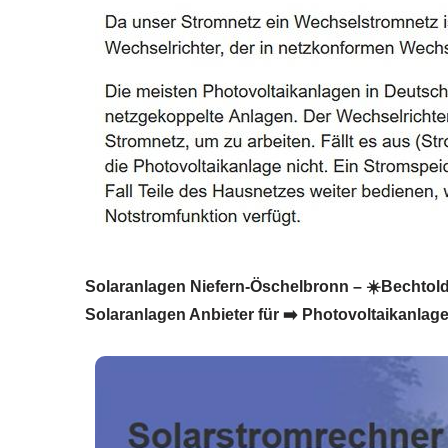
Solaranlagen Niefern-Öschelbronn – ☀️BechtoldS
Solaranlagen Anbieter für ➡️ Photovoltaikanlag