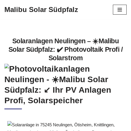
Malibu Solar Südpfalz
Zum
Inhalt
springen
Solaranlagen Neulingen – ☀️Malibu
Solar Südpfalz: ✔️ Photovoltaik Profi /
Solarstrom