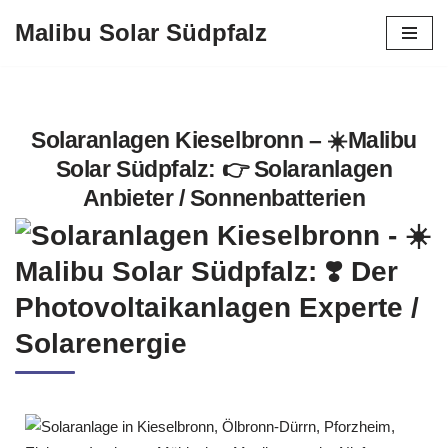
Malibu Solar Südpfalz
Zum
Inhalt
springen
Solaranlagen Kieselbronn – ☀️Malibu
Solar Südpfalz: 👉 Solaranlagen
Anbieter / Sonnenbatterien