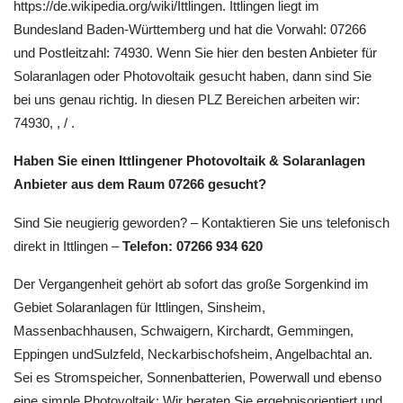
https://de.wikipedia.org/wiki/Ittlingen. Ittlingen liegt im
Bundesland Baden-Württemberg und hat die Vorwahl: 07266
und Postleitzahl: 74930. Wenn Sie hier den besten Anbieter für
Solaranlagen oder Photovoltaik gesucht haben, dann sind Sie
bei uns genau richtig. In diesen PLZ Bereichen arbeiten wir:
74930, , / .
Haben Sie einen Ittlingener Photovoltaik & Solaranlagen
Anbieter aus dem Raum 07266 gesucht?
Sind Sie neugierig geworden? – Kontaktieren Sie uns telefonisch
direkt in Ittlingen –
Telefon: 07266 934 620
Der Vergangenheit gehört ab sofort das große Sorgenkind im
Gebiet Solaranlagen für Ittlingen, Sinsheim,
Massenbachhausen, Schwaigern, Kirchardt, Gemmingen,
Eppingen undSulzfeld, Neckarbischofsheim, Angelbachtal an.
Sei es Stromspeicher, Sonnenbatterien, Powerwall und ebenso
eine simple Photovoltaik: Wir beraten Sie ergebnisorientiert und