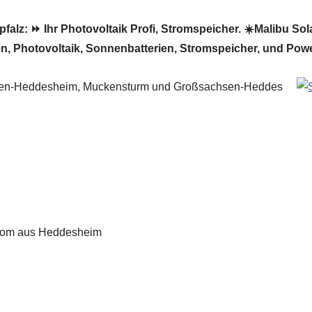
lz: ⏩ Ihr Photovoltaik Profi, Stromspeicher. ☀️Malibu Solar
en, Photovoltaik, Sonnenbatterien, Stromspeicher, und Pow