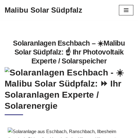
Malibu Solar Südpfalz
Zum
Inhalt
springen
Solaranlagen Eschbach – ☀️Malibu
Solar Südpfalz: ☝️ Ihr Photovoltaik
Experte / Solarspeicher