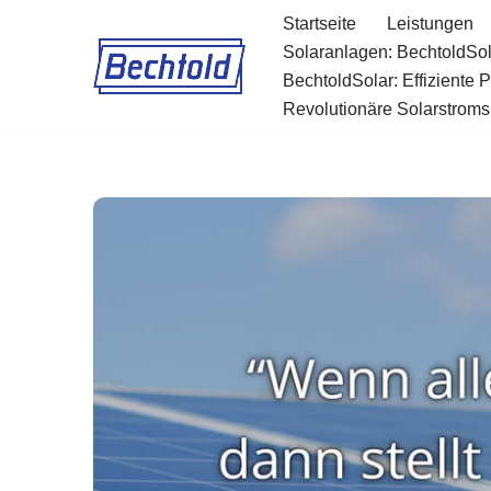
Startseite
Leistungen
Solaranlagen: BechtoldSol
Zum
BechtoldSolar: Effiziente 
Inhalt
Revolutionäre Solarstromsp
springen