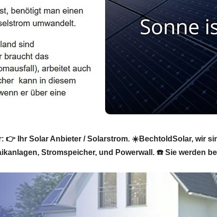
👉 Ihr Solar Anbieter / Solarstrom. ☀️BechtoldSolar, wir si
aikanlagen, Stromspeicher, und Powerwall. ☎️ Sie werden beg